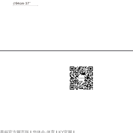
界杯官方网页版
|
华体会·体育
|
KY官网
|