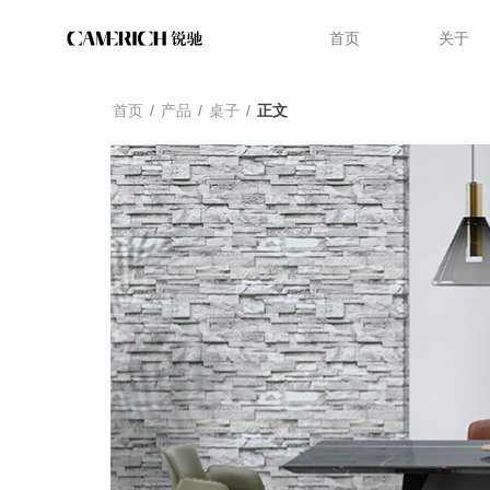
首页
关于
首页
/
产品
/
桌子
/
正文