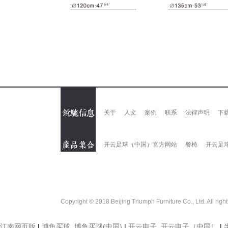
关于
人文
案例
联系
法律声明
下
开云足球（中国）官方网站
餐椅
开云足
Copyright © 2018 Beijing Triumph Furniture Co., Ltd. All ri
江南网页版
|
博鱼买球_博鱼买球(中国)
|
开云电子_开云电子（中国）
|