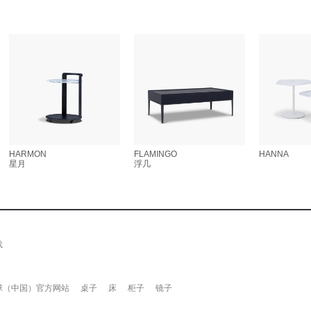
HARMON
FLAMINGO
HANNA
星月
浮几
载
球（中国）官方网站
桌子
床
柜子
镜子