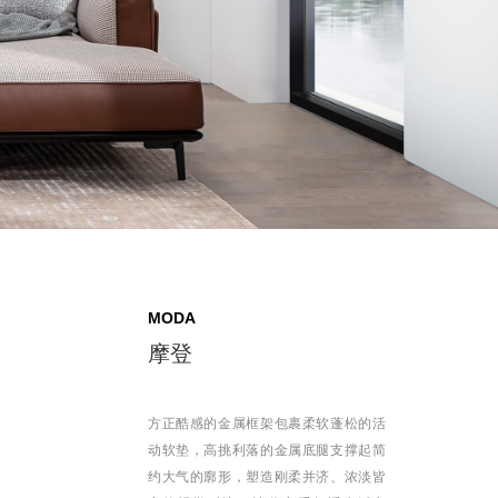
MODA
摩登
方正酷感的金属框架包裹柔软蓬松的活
动软垫，高挑利落的金属底腿支撑起简
约大气的廓形，塑造刚柔并济、浓淡皆