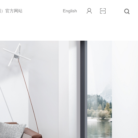
国）官方网站
English