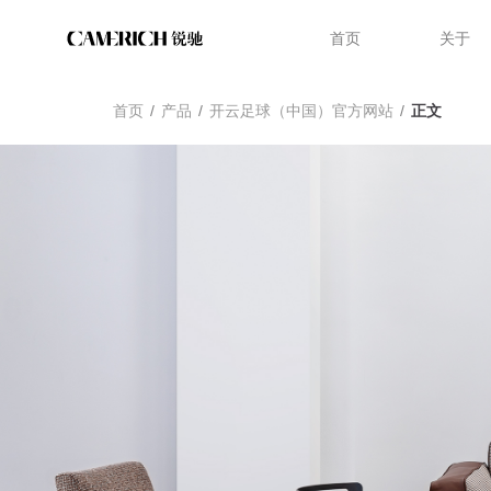
首页
关于
首页
/
产品
/
开云足球（中国）官方网站
/
正文