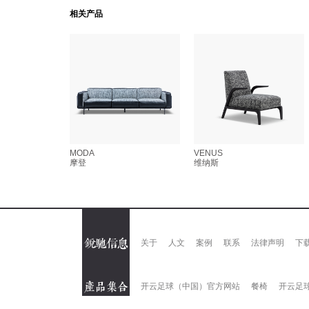
相关产品
MODA
VENUS
摩登
维纳斯
关于
人文
案例
联系
法律声明
下
开云足球（中国）官方网站
餐椅
开云足