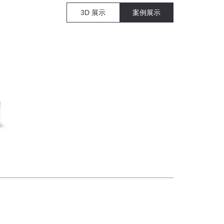
3D 展示
案例展示