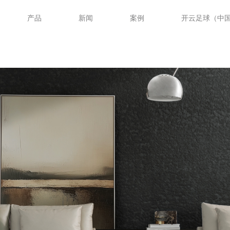
产品
新闻
案例
开云足球（中