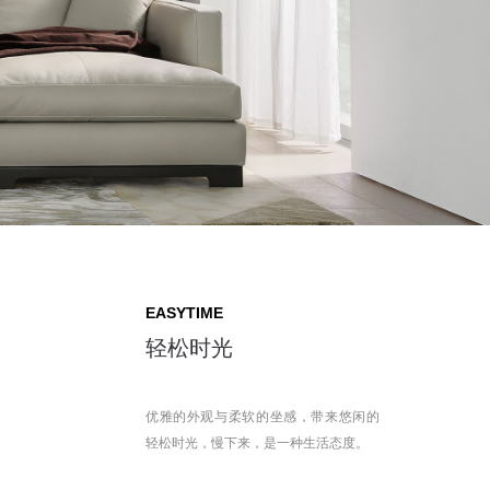
EASYTIME
轻松时光
优雅的外观与柔软的坐感，带来悠闲的
轻松时光，慢下来，是一种生活态度。